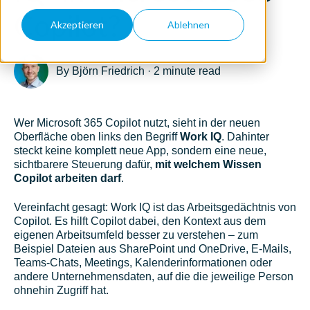
Copilot?
Akzeptieren
Ablehnen
By
Björn Friedrich
·
2 minute read
Wer Microsoft 365 Copilot nutzt, sieht in der neuen
Oberfläche oben links den Begriff
Work IQ
. Dahinter
steckt keine komplett neue App, sondern eine neue,
sichtbarere Steuerung dafür,
mit welchem Wissen
Copilot arbeiten darf
.
Vereinfacht gesagt: Work IQ ist das Arbeitsgedächtnis von
Copilot. Es hilft Copilot dabei, den Kontext aus dem
eigenen Arbeitsumfeld besser zu verstehen – zum
Beispiel Dateien aus SharePoint und OneDrive, E-Mails,
Teams-Chats, Meetings, Kalenderinformationen oder
andere Unternehmensdaten, auf die die jeweilige Person
ohnehin Zugriff hat.